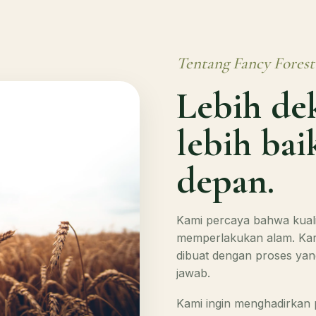
Tentang Fancy Fores
Lebih de
lebih ba
depan.
Kami percaya bahwa kualit
memperlakukan alam. Kare
dibuat dengan proses ya
jawab.
Kami ingin menghadirkan 