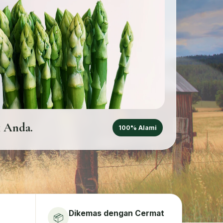
k Anda.
100% Alami
Dikemas dengan Cermat
📦