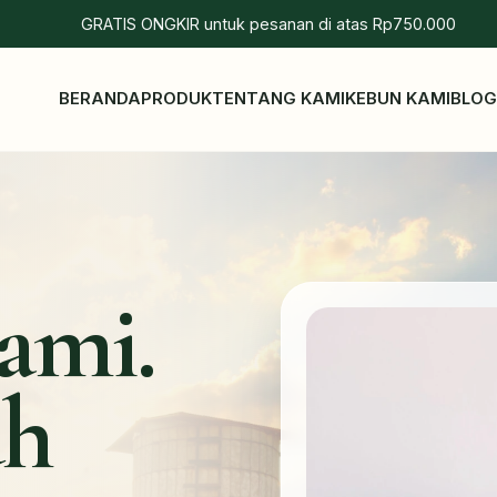
GRATIS ONGKIR untuk pesanan di atas Rp750.000
BERANDA
PRODUK
TENTANG KAMI
KEBUN KAMI
BLO
ami.
uh