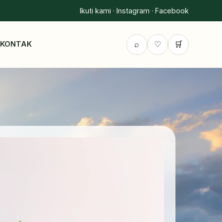
Ikuti kami · Instagram · Facebook
⌕
♡
🛒
G
KONTAK