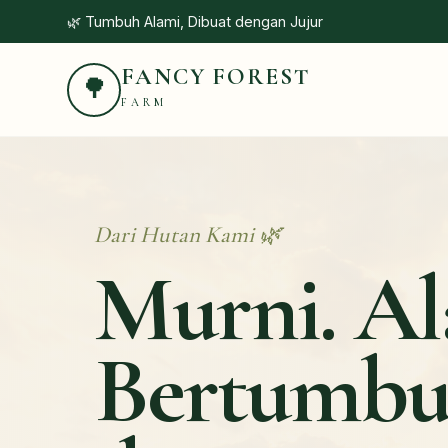
🌿 Tumbuh Alami, Dibuat dengan Jujur
FANCY FOREST
🌳
FARM
Dari Hutan Kami 🌿
Murni. Al
Bertumb